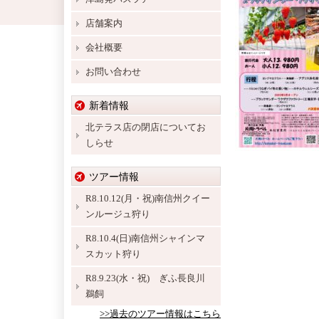
店舗案内
会社概要
お問い合わせ
新着情報
北テラス店の閉店についてお
しらせ
ツアー情報
R8.10.12(月・祝)南信州クイー
ンルージュ狩り
R8.10.4(日)南信州シャインマ
スカット狩り
R8.9.23(水・祝) ぎふ長良川
鵜飼
>>過去のツアー情報はこちら