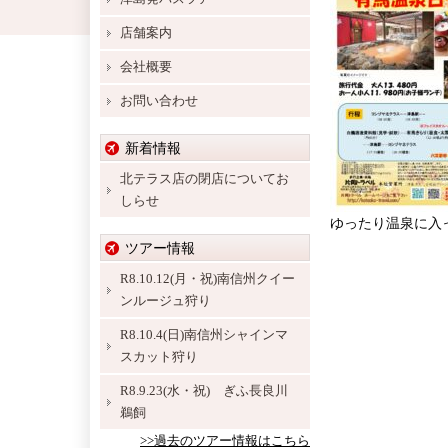
店舗案内
会社概要
お問い合わせ
新着情報
北テラス店の閉店についてお
しらせ
ゆったり温泉に入
ツアー情報
R8.10.12(月・祝)南信州クイー
ンルージュ狩り
R8.10.4(日)南信州シャインマ
スカット狩り
R8.9.23(水・祝) ぎふ長良川
鵜飼
>>過去のツアー情報はこちら